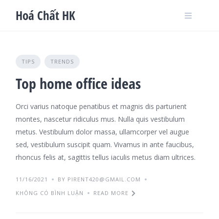
Skip
Hoá Chất HK
to
content
TIPS
TRENDS
Top home office ideas
Orci varius natoque penatibus et magnis dis parturient
montes, nascetur ridiculus mus. Nulla quis vestibulum
metus. Vestibulum dolor massa, ullamcorper vel augue
sed, vestibulum suscipit quam. Vivamus in ante faucibus,
rhoncus felis at, sagittis tellus iaculis metus diam ultrices.
11/16/2021
BY PIRENT420@GMAIL.COM
KHÔNG CÓ BÌNH LUẬN
READ MORE