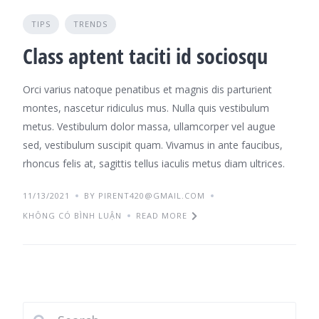
TIPS
TRENDS
Class aptent taciti id sociosqu
Orci varius natoque penatibus et magnis dis parturient
montes, nascetur ridiculus mus. Nulla quis vestibulum
metus. Vestibulum dolor massa, ullamcorper vel augue
sed, vestibulum suscipit quam. Vivamus in ante faucibus,
rhoncus felis at, sagittis tellus iaculis metus diam ultrices.
11/13/2021
BY PIRENT420@GMAIL.COM
KHÔNG CÓ BÌNH LUẬN
READ MORE